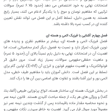
امتحانات نهایی به خود اختصاص می دهد (حدود ۶.۷۵ نمره). سوالات
ترکیبی که مفاهیم نوسان و موج را با یکدیگر ادغام می کنند، بسیار رایج
هستند. به همین دلیل، تسلط کامل بر این فصل می تواند نقش تعیین
کننده ای در کسب نمره بالا داشته باشد.
فصل چهارم: آشنایی با فیزیک اتمی و هسته ای
فصل فیزیک اتمی و هسته ای، بیشتر بر مفاهیم نظری و پدیده های
نوین فیزیک تمرکز دارد و نسبت به فصول دیگر کمتر محاسباتی است، اما
اهمیت آن در امتحانات نهایی به دلیل بارم نسبتاً بالای آن (حدود ۵ نمره)
و ماهیت حفظی-مفهومی سوالات، بسیار زیاد است. مرور دقیق اثر
فوتوالکتریک و اهمیت مفهوم فوتون و انرژی آن (E=hf)، اولین گام برای
تسلط بر این فصل است. دانش آموزان باید با مفاهیم طیف خطی، مدل
اتمی بور و لیزر آشنا باشند و تفاوت های اساسی بین آن ها را درک کنند.
در بخش فیزیک هسته ای، ساختار هسته، انواع پرتوزایی طبیعی (آلفا، بتا،
گاما) و ویژگی های هر یک، از جمله مباحث کلیدی هستند. قانون نیمه عمر
و نحوه محاسبه مقدار ماده باقیمانده پس از گذشت چندین نیمه عمر نیز
معمولاً مورد سوال قرار می گیرد. اهمیت به خاطر سپردن نکات مفهومی و