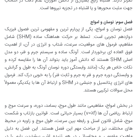
تمرکز دارند. اشتباه رایج بسیاری از دانش آموزان، عدم دقت در انتخاب
جهت مثبت محورها و یا اشتباه در تجزیه نیروها است.
فصل سوم: نوسان و امواج
فصل نوسان و امواج، یکی از پربارم ترین و مفهومی ترین فصول فیزیک
دوازدهم تجربی است. تسلط بر حرکت هماهنگ ساده (SHM) شامل
مفاهیم، فرمول های موقعیت، سرعت، شتاب و انرژی در آن، از اهمیت
فوق العاده ای برخوردار است. آونگ ساده و سیستم جرم و فنر، دو مدل
اصلی SHM هستند که دانش آموز باید بتواند آن ها را مقایسه کرده و
نکات خاص هر یک (مانند وابستگی دوره نوسان آونگ به طول و گرانش،
و وابستگی دوره جرم و فنر به جرم و ثابت فنر) را به خوبی درک کند. فرمول
های انرژی پتانسیل و جنبشی در SHM و ارتباط آن ها با یکدیگر، معمولاً
محل سوالات ترکیبی هستند.
در بخش امواج، مفاهیمی مانند طول موج، بسامد، دوره، و سرعت موج و
ارتباط ریاضی آن ها (v=λf) بسیار حیاتی است. قوانین بازتاب و شکست
موج، شامل قانون اسنل و رابطه بین سرعت، طول موج و زاویه در محیط
های مختلف، نیز از مباحث مهم این فصل هستند. این فصل به دلیل
ماهیت مفهومی و محاسباتی در هم تنیده اش، بیشترین بارم را در