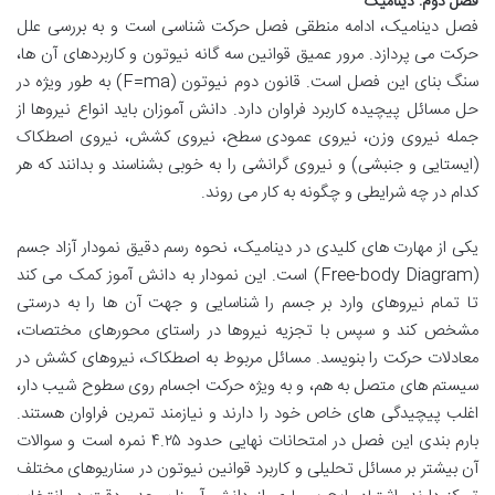
فصل دوم: دینامیک
فصل دینامیک، ادامه منطقی فصل حرکت شناسی است و به بررسی علل
حرکت می پردازد. مرور عمیق قوانین سه گانه نیوتون و کاربردهای آن ها،
سنگ بنای این فصل است. قانون دوم نیوتون (F=ma) به طور ویژه در
حل مسائل پیچیده کاربرد فراوان دارد. دانش آموزان باید انواع نیروها از
جمله نیروی وزن، نیروی عمودی سطح، نیروی کشش، نیروی اصطکاک
(ایستایی و جنبشی) و نیروی گرانشی را به خوبی بشناسند و بدانند که هر
کدام در چه شرایطی و چگونه به کار می روند.
یکی از مهارت های کلیدی در دینامیک، نحوه رسم دقیق نمودار آزاد جسم
(Free-body Diagram) است. این نمودار به دانش آموز کمک می کند
تا تمام نیروهای وارد بر جسم را شناسایی و جهت آن ها را به درستی
مشخص کند و سپس با تجزیه نیروها در راستای محورهای مختصات،
معادلات حرکت را بنویسد. مسائل مربوط به اصطکاک، نیروهای کشش در
سیستم های متصل به هم، و به ویژه حرکت اجسام روی سطوح شیب دار،
اغلب پیچیدگی های خاص خود را دارند و نیازمند تمرین فراوان هستند.
بارم بندی این فصل در امتحانات نهایی حدود ۴.۲۵ نمره است و سوالات
آن بیشتر بر مسائل تحلیلی و کاربرد قوانین نیوتون در سناریوهای مختلف