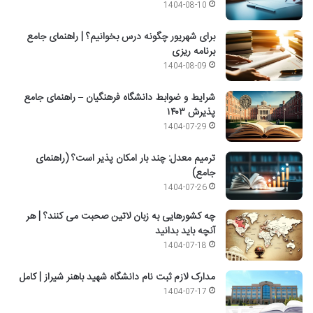
1404-08-10
برای شهریور چگونه درس بخوانیم؟ | راهنمای جامع
برنامه ریزی
1404-08-09
شرایط و ضوابط دانشگاه فرهنگیان – راهنمای جامع
پذیرش ۱۴۰۳
1404-07-29
ترمیم معدل: چند بار امکان پذیر است؟ (راهنمای
جامع)
1404-07-26
چه کشورهایی به زبان لاتین صحبت می کنند؟ | هر
آنچه باید بدانید
1404-07-18
مدارک لازم ثبت نام دانشگاه شهید باهنر شیراز | کامل
1404-07-17