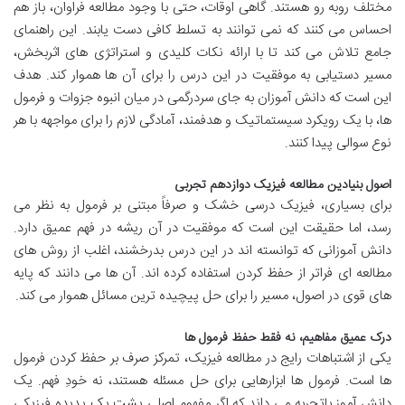
مختلف روبه رو هستند. گاهی اوقات، حتی با وجود مطالعه فراوان، باز هم
احساس می کنند که نمی توانند به تسلط کافی دست یابند. این راهنمای
جامع تلاش می کند تا با ارائه نکات کلیدی و استراتژی های اثربخش،
مسیر دستیابی به موفقیت در این درس را برای آن ها هموار کند. هدف
این است که دانش آموزان به جای سردرگمی در میان انبوه جزوات و فرمول
ها، با یک رویکرد سیستماتیک و هدفمند، آمادگی لازم را برای مواجهه با هر
نوع سوالی پیدا کنند.
اصول بنیادین مطالعه فیزیک دوازدهم تجربی
برای بسیاری، فیزیک درسی خشک و صرفاً مبتنی بر فرمول به نظر می
رسد، اما حقیقت این است که موفقیت در آن ریشه در فهم عمیق دارد.
دانش آموزانی که توانسته اند در این درس بدرخشند، اغلب از روش های
مطالعه ای فراتر از حفظ کردن استفاده کرده اند. آن ها می دانند که پایه
های قوی در اصول، مسیر را برای حل پیچیده ترین مسائل هموار می کند.
درک عمیق مفاهیم، نه فقط حفظ فرمول ها
یکی از اشتباهات رایج در مطالعه فیزیک، تمرکز صرف بر حفظ کردن فرمول
ها است. فرمول ها ابزارهایی برای حل مسئله هستند، نه خودِ فهم. یک
دانش آموز باتجربه می داند که اگر مفهوم اصلی پشت یک پدیده فیزیکی