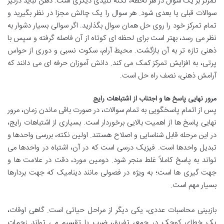
تمرکز بر یک سوال در هر لحظه، نکته کلیدی دیگری است. ذهن نباید درگیر
سوالات قبلی یا بعدی شود. هر سوال را یک چالش مجزا در نظر بگیرید و
تمام تمرکز خود را روی حل همان سوال بگذارید. اگر سوالی بسیار دشوار به
نظر می رسد، بهتر است برای لحظه ای کوتاه از آن فاصله گرفته و سپس با
ذهنی تازه تر به آن بازگشت. محیط آرام، سکوت نسبی و دوری از حواس
پرتی، به افزایش تمرکز کمک می کند. دانش آموزان حرفه ای می دانند که
آرامش ذهنی، نصف راه حل است.
مرور نهایی پاسخ ها و اجتناب از اشتباهات رایج
پس از اتمام پاسخگویی به تمام سوالات، در صورت باقی ماندن زمان، مرور
نهایی پاسخ ها از اهمیت بالایی برخوردار است. بسیاری از اشتباهات رایج،
در این مرحله قابل شناسایی و اصلاح هستند. اولین نکته، بررسی واحدها و
تبدیل واحدها است. فیزیک درسی است که در آن، اشتباه در واحدها می
تواند به پاسخ کاملاً غلط منجر شود. دومین مورد، دقت در علامت ها و
جهت گیری ها است؛ به ویژه در فصولی مانند دینامیک که جهت بردارها
بسیار مهم است.
بازبینی محاسبات عددی، یکی دیگر از مراحل حیاتی است. گاهی اوقات،
یک خطای کوچک در جمع، تفریق، ضرب یا تقسیم می تواند زحمات