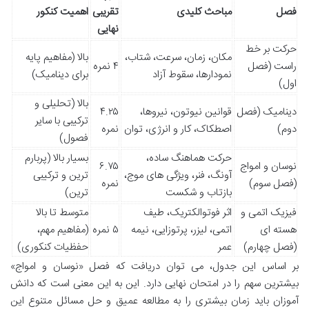
فصل
مباحث کلیدی
تقریبی
اهمیت کنکور
نهایی
حرکت بر خط
مکان، زمان، سرعت، شتاب،
بالا (مفاهیم پایه
راست (فصل
۴ نمره
نمودارها، سقوط آزاد
برای دینامیک)
اول)
بالا (تحلیلی و
دینامیک (فصل
قوانین نیوتون، نیروها،
۴.۲۵
ترکیبی با سایر
دوم)
اصطکاک، کار و انرژی، توان
نمره
فصول)
حرکت هماهنگ ساده،
بسیار بالا (پربارم
نوسان و امواج
۶.۷۵
آونگ، فنر، ویژگی های موج،
ترین و ترکیبی
(فصل سوم)
نمره
بازتاب و شکست
ترین)
فیزیک اتمی و
اثر فوتوالکتریک، طیف
متوسط تا بالا
هسته ای
اتمی، لیزر، پرتوزایی، نیمه
۵ نمره
(مفاهیم مهم،
(فصل چهارم)
عمر
حفظیات کنکوری)
بر اساس این جدول، می توان دریافت که فصل «نوسان و امواج»
بیشترین سهم را در امتحان نهایی دارد. این به این معنی است که دانش
آموزان باید زمان بیشتری را به مطالعه عمیق و حل مسائل متنوع این