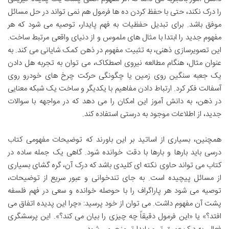
را درک نکند، حتی با حفظ کردن ده ها فرمول هم نمی تواند در حل مسائل
موفق باشد. برای تبدیل حفظیات به فهم پایدار، توصیه می شود که هر
مفهوم جدید را ابتدا با مثال های ملموس و از دنیای واقعی مرتبط ساخت.
این تصویرسازی ذهنی، به تثبیت مفهوم در ذهن کمک شایانی می کند. به
عنوان مثال، هنگام مطالعه نیروی اصطکاک، می توان به تجربه هل دادن
یک جعبه سنگین روی زمین یا چگونگی حرکت چرخ های خودرو روی
آسفالت فکر کرد. ارتباط دادن مفاهیم با یکدیگر و ساخت یک شبکه معنایی
در ذهن، به دانش آموز این امکان را می دهد که در مواجهه با سوالات
جدید، از اطلاعات موجود به درستی استفاده کند.
همچنین، بسیاری از اساتید بر این باورند که توضیحات مفهومی کتاب
درسی باید بارها و بارها با دقت خوانده شود. گاهی یک جمله ساده در
کتاب می تواند حاوی نکته ای کلیدی باشد که درک آن، گره گشای بسیاری
از مسائل پیچیده است. به جای تندخوانی و عبور سریع از توضیحات،
توصیه می شود هر پاراگراف را با حوصله خوانده و سعی در فهم فلسفه
پشت آن مفهوم داشت. می توان از خود پرسید: «چرا این پدیده اتفاق می
افتد؟» یا «این فرمول دقیقاً چه چیزی را بیان می کند؟». این پرسشگری