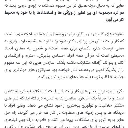
هایی که به دنبال درک عمیق تر این مفهوم هستند، به زودی درمی یابند که
هر فرد مجموعه ای بی نظیر از ویژگی ها و استعدادها را با خود به محیط
کار می آورد
.
تفاوت های کلیدی بین تکثر، برابری و شمول، از جمله مباحث مهمی است
که کارترایت به آن می پردازد. تکثر به وجود تفاوت ها اشاره دارد؛ برابری به
معنی فرصت های یکسان برای همه است؛ و شمول به معنای ایجاد
محیطی است که در آن همه افراد احساس پذیرش، احترام و ارزشمندی
کنند و بتوانند آزادانه مشارکت داشته باشند. سازمان هایی که این سه مفهوم
را از یکدیگر تمییز می دهند، قادر خواهند بود استراتژی های موثرتری برای
جذب، حفظ و توسعه استعدادهای متنوع تدوین کنند.
یکی از مهمترین پیام های کارترایت این است که تکثر، فرصتی استثنایی
است و نه صرفاً یک چالش. سازمان ها به تجربه دریافته اند که تیم های
متکثر، خلاقیت و نوآوری بیشتری از خود نشان می دهند. وقتی افراد با
دیدگاه ها و پس زمینه های متفاوت در کنار هم قرار می گیرند، راه حل
های بدیع تری برای مشکلات پیدا می کنند و قادر به درک بهتر نیازهای
بازارهای متنوع تر خواهند بود. این امر به ویژه برای شرکت هایی که به