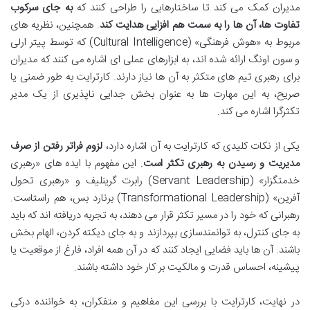
مدیران کمک می کند تا ساختارهایی را طراحی کنند که
به جای سرکوب
تفاوت ها، آن ها را به سمت هم افزایی هدایت کند
. همچنین، نظریه های
مربوط به «هوش فرهنگی» (Cultural Intelligence) که توسط پیتر ارلی
و سون اونگ ارائه شده اند، به ابزارهای عملی ای اشاره می کنند که مدیران
برای رهبری تیم های متکثر به آن ها نیاز دارند. کارترایت به طور ضمنی یا
صریح، به این مهارت ها به عنوان بخش جدایی ناپذیری از یک مدیر
تکثرگرا اشاره می کند.
یکی از نکات کلیدی که کارترایت به آن اشاره دارد،
لزوم فراتر رفتن از صرف
مدیریت و رسیدن به رهبری تکثر است
. این مفهوم با ایده های «رهبری
خدمتگزار» (Servant Leadership) رابرت گرینلیف و «رهبری تحول
آفرین» (Transformational Leadership) برنارد بس، هم راستاست.
رهبرانی که خود را در مسیر تکثر قرار می دهند، به تجربه دریافته اند که باید
به جای کنترل، به توانمندسازی بپردازند و به جای دیکته کردن، الهام بخش
باشند. آن ها باید فضایی ایجاد کنند که در آن همه افراد، فارغ از موقعیت یا
پیشینه، احساس قدرت و مالکیت بر کار خود داشته باشند.
در نهایت، کارترایت با بررسی این مفاهیم و متفکران، به خواننده درکی