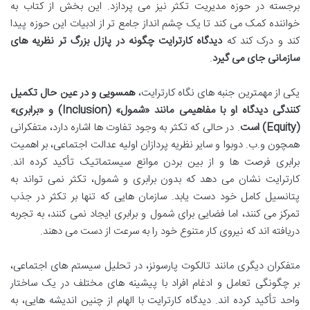
برجسته در حوزه مدیریت تکثر نیز می پردازد. این بخش از کتاب به
خواننده کمک می کند تا یک چشم انداز جامع تر از ادبیات این حوزه پیدا
کند و درک کند که
دیدگاه کارترایت چگونه در پازل بزرگ تر نظریه های
سازمانی جای می گیرد
.
یکی از مهمترین جنبه های نگاه کارترایت،
همسویی و در عین حال تکمیل
کنندگی دیدگاه او با مفاهیمی مانند «شمول» (Inclusion) و «برابری»
(Equity) است
. در حالی که تکثر به وجود تفاوت ها اشاره دارد، متفکرانی
همچون و.ب. دوبوا و سایر نظریه پردازان اولیه عدالت اجتماعی، بر اهمیت
برابری فرصت ها و از بین بردن موانع سیستماتیک تأکید کرده اند.
کارترایت نشان می دهد که بدون برابری و شمول، تکثر نمی تواند به
پتانسیل کامل خود دست یابد. سازمان هایی که تنها بر تکثر در جذب
تمرکز می کنند، اما فضایی برای شمول و برابری ایجاد نمی کنند، به تجربه
دریافته اند که نیروی کار متنوع خود را به سرعت از دست می دهند.
متفکران دیگری مانند تالکوت پارسونز، در تحلیل سیستم های اجتماعی،
بر چگونگی تعامل و ادغام افراد با پیشینه های مختلف در یک ساختار
واحد تأکید کرده اند. دیدگاه کارترایت با الهام از چنین اندیشه هایی، به