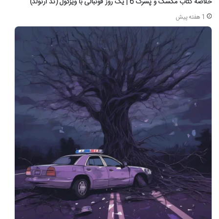
خلاصه کتاب مگسک و پسرک 6 | یک روز فوتبالی با ویزگول (تد آرنولد)
1 هفته پیش