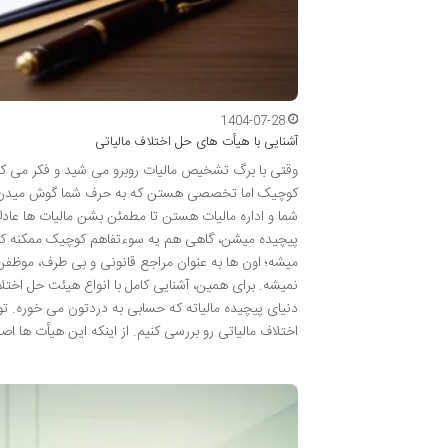
1404-07-28
آشنایی با هیأت های حل اختلاف مالیاتی
وقتی با برگ تشخیص مالیات روبرو می شید و فکر می ک
کوچیک اما تخصصی هستن که به حرف شما گوش میدن و کم
شما و اداره مالیات هستن تا مطمئن بشن مالیات ها عاد
پیچیده میشن، گاهی هم یه سوءتفاهم کوچیک ممکنه کار ر
میشه؛ اون ها به عنوان مراجع قانونی و بی طرف، موظفن
نمیشه. برای همین، آشنایی کامل با انواع هیئت حل اختل
دنیای پیچیده مالیاته که حسابی به دردتون می خوره. تو 
اختلاف مالیاتی رو بررسی کنیم. از اینکه این هیأت ها 