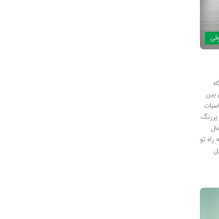
وقی
ه
 بین
اسبات
 پررنگ
ال
راه تو
ل