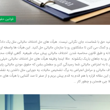
قوانین حق
نید حق با شماست، جای نگرانی نیست. هیأت های حل اختلاف مالیاتی مثل یک دادگا
ک می کنن تا مشکلتون رو با سازمان مالیاتی حل کنید. این هیأت ها واسطه ای
لانه و طبق قانون محاسبه شدن. اختلاف مالیاتی پیش میاد، طبیعیه. گاهی اوقات مح
و به جاهای باریک بکشونه. حالا اینجا وظیفه هیأت های حل اختلاف مالیاتی خیلی
 تا به اعتراض مالیاتی شما رسیدگی کنن و مطمئن بشن که حقوق مودی مالیاتی پایم
اف مالیاتی و مراحل اعتراض به برگ تشخیص مالیات، یه جورایی مثل داشتن یه نقشه 
این مقاله قراره با هم قدم به قدم پیش بریم و از صفر تا صد آشنایی با هیأت های ح
اصلا چی هستن و چطور کار …