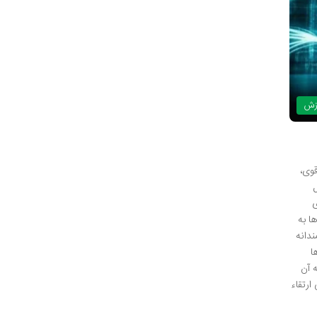
زش
 قوی،
ی
ا به
ندانه
ا
 آن
 پی ارتقاء