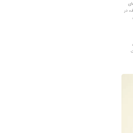
ای
ف، در
ت