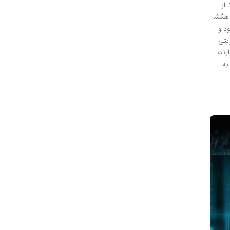
از
اهگشا
د و
یتی
رند،
به