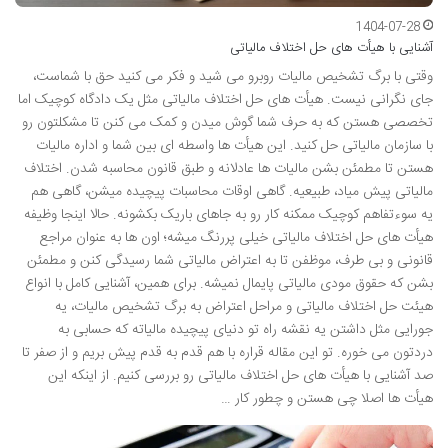
1404-07-28
آشنایی با هیأت های حل اختلاف مالیاتی
وقتی با برگ تشخیص مالیات روبرو می شید و فکر می کنید حق با شماست،
جای نگرانی نیست. هیأت های حل اختلاف مالیاتی مثل یک دادگاه کوچیک اما
تخصصی هستن که به حرف شما گوش میدن و کمک می کنن تا مشکلتون رو
با سازمان مالیاتی حل کنید. این هیأت ها واسطه ای بین شما و اداره مالیات
هستن تا مطمئن بشن مالیات ها عادلانه و طبق قانون محاسبه شدن. اختلاف
مالیاتی پیش میاد، طبیعیه. گاهی اوقات محاسبات پیچیده میشن، گاهی هم
یه سوءتفاهم کوچیک ممکنه کار رو به جاهای باریک بکشونه. حالا اینجا وظیفه
هیأت های حل اختلاف مالیاتی خیلی پررنگ میشه؛ اون ها به عنوان مراجع
قانونی و بی طرف، موظفن تا به اعتراض مالیاتی شما رسیدگی کنن و مطمئن
بشن که حقوق مودی مالیاتی پایمال نمیشه. برای همین، آشنایی کامل با انواع
هیئت حل اختلاف مالیاتی و مراحل اعتراض به برگ تشخیص مالیات، یه
جورایی مثل داشتن یه نقشه راه تو دنیای پیچیده مالیاته که حسابی به
دردتون می خوره. تو این مقاله قراره با هم قدم به قدم پیش بریم و از صفر تا
صد آشنایی با هیأت های حل اختلاف مالیاتی رو بررسی کنیم. از اینکه این
هیأت ها اصلا چی هستن و چطور کار …