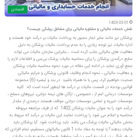
اقتصادی
1403-03-01
نقش خدمات مالیاتی و مشاوره مالیاتی برای مشاغل پزشکی چیست؟
پزشکان نیز مانند سایر تجار مجبور به پرداخت مالیات بر درآمد خود هستند و
اداره مالیات نیز توجه زیادی را به عدم پرداخت مالیات پزشکان به دلیل
معافیت های مالیاتی جلب کرده است. ، بنابراین سازمان مالیات می تواند
منابع درآمدی پزشکان را برای محاسبه مالیات پزشک بررسی و اطلاعات لازم را
جمع آوری نماید.در ادامه این مقاله در مورد نحوه محاسبه مالیات پزشکان
و معافیت مالیاتی ، نحوه انجام وظایف قانونی پزشکان و جرایم مالیاتی
صحبت خواهیم کرد، پس با ما همراه باشید. در بند و تبصره (6) مجموعه
قوانین بودجه در قسمت مالیات بر درآمد ها اینطور آمده است که: کلیه
موسسات درمانی اعم از ، خصوصی ، ارگان های نیمه دولتی، نیروهای مسلح ،
موسسات خیریه و تمامی موسسات دولتی موظف هستند درصدی از مقدار
درآمد خود را به عنوان مالیات پزشکان 1402 که از طرف مراجعه مربوطه
محاسبه و اعلام می شود را پرداخت نمایند.این مالیات بر درآمد که مربوط به
بخش مالیاتی مالیات پزشک.می باشد باید پرداخت شود. آیا پزشکان باید
مالیات بدهند؟ با توجه به مفاد ماده 1 قانون مالیاتهای مستقیم، تمام افرادی که
در هر شکلی در ایران به کسب درآمد مشغول هستند، ملزم به واریز مالیات